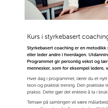
Kurs i styrkebasert coachin
Styrkebasert coaching er en metodikk 
eller leder andre i hverdagen. Utdann
Programmet gir personlig vekst og læri
mennesker, som for eksempel ledere, ve
Hver dag i programmet, lærer du et nyt
teori og praktisk trening. Den praktiske t
praksis. Dette gjør det enklere å ta i br
Temaer på samlingen vil være målarbeid