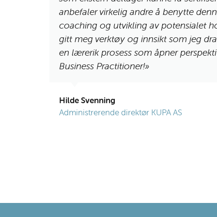
 og få
anbefaler virkelig andre å benytte denn
bidratt
coaching og utvikling av potensialet h
 seg av
gitt meg verktøy og innsikt som jeg drar
en lærerik prosess som åpner perspektiv
Business Practitioner!»
Hilde Svenning
Administrerende direktør KUPA AS