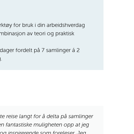
ktøy for bruk i din arbeidshverdag
binasjon av teori og praktisk
 dager fordelt på 7 samlinger á 2
.
te reise langt for å delta på samlinger
«Har leng
den fantastiske muligheten opp at jeg
å ta NLP
og inspirerende som foreleser. Jeg
mange «k