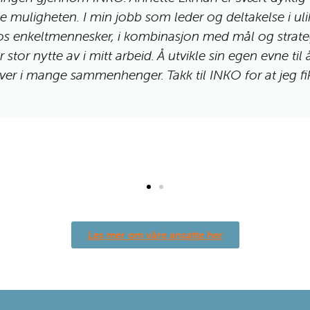
e muligheten. I min jobb som leder og deltakelse i ul
os enkeltmennesker, i kombinasjon med mål og strateg
 stor nytte av i mitt arbeid. Å utvikle sin egen evne til
er i mange sammenhenger. Takk til INKO for at jeg fikk
Les mer om våre ansatte her