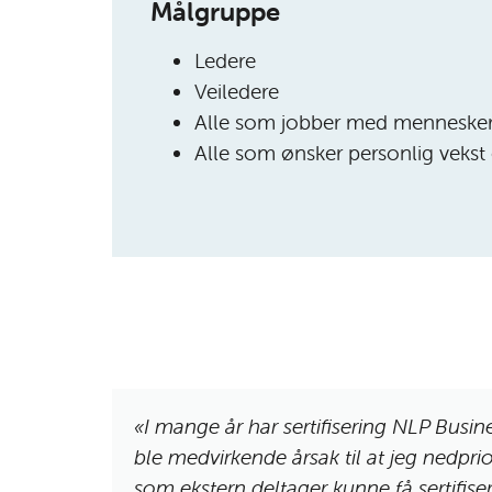
Målgruppe
Ledere
Veiledere
Alle som jobber med menneske
Alle som ønsker personlig vekst 
heten til
«I mange år har sertifisering NLP Busin
 gav
ble medvirkende årsak til at jeg nedpri
allerede
som ekstern deltager kunne få sertifis