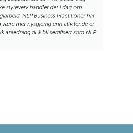
ike styreverv handler det i dag om
undervei
iarbeid. NLP Business Practitioner har
frem pot
 å være mer nysgjerrig enn allvitende er
til å gj
 anledning til å bli sertifisert som NLP
denne m
Kathrine
Sør-Trom