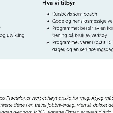
Hva vi tilbyr
Kursbevis som coach
Gode og hensiktsmessige ver
r
Programmet består av en kom
og utvikling
trening på bruk av verktøy
Programmet varer i totalt 15
dager, og en sertifiseringsdag
ess Practitioner vært et høyt ønske for meg. At jeg måt
oriterte dette i en travel jobbhverdag. Men så dukket 
eringen gjennom INKO. Annette Ekman er svært dyktig 