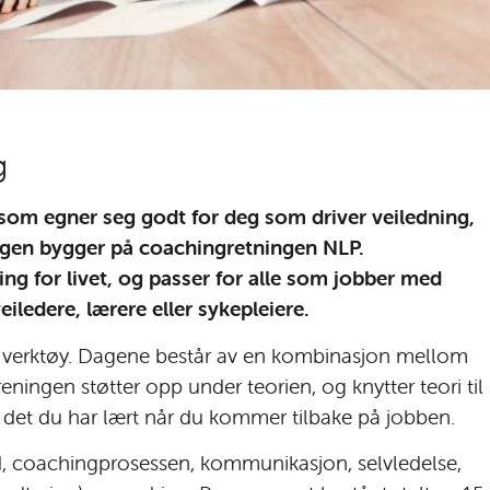
g
som egner seg godt for deg som driver veiledning,
ingen bygger på coachingretningen NLP.
ng for livet, og passer for alle som jobber med
iledere, lærere eller sykepleiere.
t verktøy. Dagene består av en kombinasjon mellom
reningen støtter opp under teorien, og knytter teori til
uk det du har lært når du kommer tilbake på jobben.
, coachingprosessen, kommunikasjon, selvledelse,