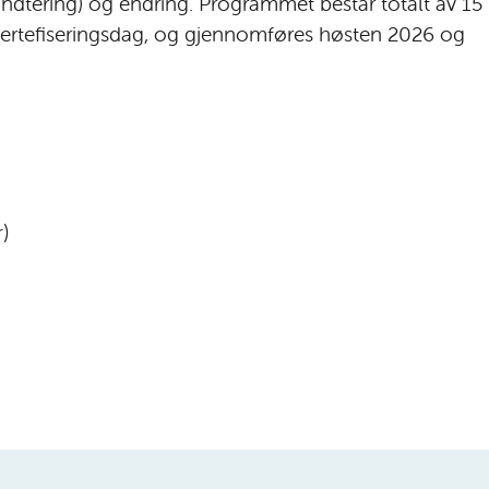
ndtering) og endring. Programmet består totalt av 15
sertefiseringsdag, og gjennomføres høsten 2026 og
)